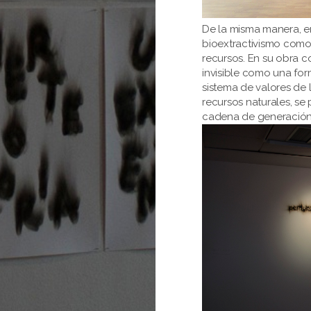
De la misma manera, en 
bioextractivismo como 
recursos. En su obra c
invisible como una for
sistema de valores de 
recursos naturales, s
cadena de generación 