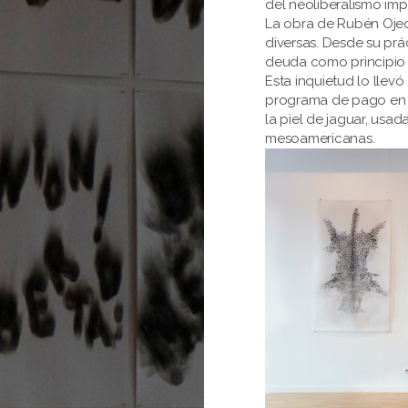
del neoliberalismo imp
La obra de Rubén Oje
diversas. Desde su prác
deuda como principio f
Esta inquietud lo llev
programa de pago en es
la piel de jaguar, usad
mesoamericanas.