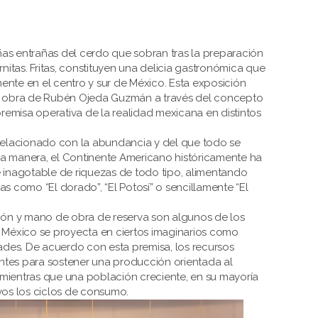
as entrañas del cerdo que sobran tras la preparación
rnitas. Fritas, constituyen una delicia gastronómica que
nte en el centro y sur de México. Esta exposición
a obra de Rubén Ojeda Guzmán a través del concepto
emisa operativa de la realidad mexicana en distintos
 relacionado con la abundancia y del que todo se
a manera, el Continente Americano históricamente ha
 inagotable de riquezas de todo tipo, alimentando
as como “El dorado”, “El Potosí” o sencillamente “El
ción y mano de obra de reserva son algunos de los
e México se proyecta en ciertos imaginarios como
dades. De acuerdo con esta premisa, los recursos
ientes para sostener una producción orientada al
s, mientras que una población creciente, en su mayoría
vos los ciclos de consumo.