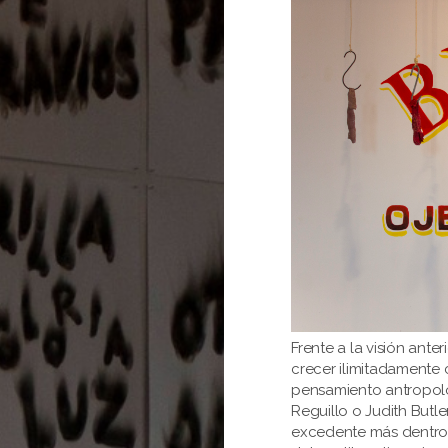
Frente a la visión anter
crecer ilimitadamente c
pensamiento antropoló
Reguillo o Judith But
excedente más dentro