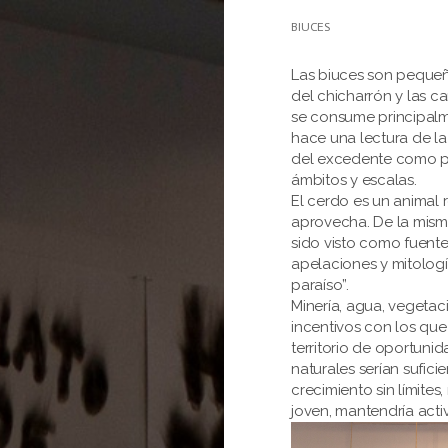
BIUCES
Las biuces son pequeñ
del chicharrón y las ca
se consume principalme
hace una lectura de l
del excedente como pr
ámbitos y escalas.
El cerdo es un animal
aprovecha. De la mism
sido visto como fuente
apelaciones y mitologí
paraíso”.
Minería, agua, vegeta
incentivos con los qu
territorio de oportuni
naturales serían sufic
crecimiento sin límite
joven, mantendría acti